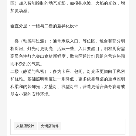
区）加入智能控制的动态光影，如模拟水波、火焰的光效，增
加灵动感。
垂直分层：一楼与二楼的差异化设计
一楼（动感与过渡）：通常承载入口、等位区、散台和部分明
档厨房。灯光可更明亮、活跃一些。入口要醒目，明档厨房需
高显色性灯光突出食材新鲜度，散台区通过灯具组合营造热闹
而不杂乱的气氛。
二楼（静谧与私密）：多为卡座、包间。灯光应更倾向于私密
和优雅。基础照明明度进一步降低，更多依靠每桌的重点照明
和柔和的装饰光，如壁灯、线型灯带，营造更适合商务宴请或
朋友小聚的安静环境。
火锅店设计
火锅店装修