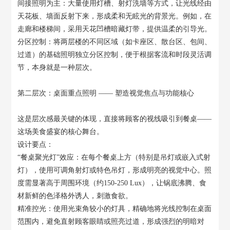
间接照明为主：大量使用灯槽、射灯洗墙等方式，让光线经由
天花板、墙面反射下来，形成柔和无眩光的背景光。例如，在
走廊和楼梯间，采用天花凹槽暗藏灯带，提供温柔的引导光。
分区控制：将两层楼的不同区域（
如卡座区、散台区、包间、
过道）的基础照明独立分区控制，便于根据客流和时段灵活调
节，本身就是一种层次。
第二层次：桌面重点照明 —— 塑造视觉焦点与功能核心
这是层次感最关键的体现，直接将顾客的视线吸引到餐桌——
这场美食盛宴的核心舞台。
设计要点：
“餐桌聚光灯”效应：在每个餐桌上方（特别是吊灯或嵌入式射
灯），使用可调角射灯或特色吊灯，形成明亮的视觉中心。照
度需显著高于周围环境（约150-250 Lux），让锅底沸腾、食
材新鲜的色泽格外诱人，刺激食欲。
精准控光：使用光束角较小的灯具，精确地将光线控制在桌面
范围内，避免直射顾客眼睛或照亮过道，形成强烈的明暗对