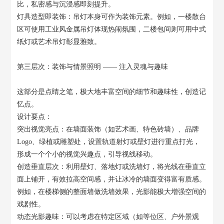
比，私密感与沉浸感即刻提升。
灯具造型即装饰：吊灯本身可作为装饰元素。例如，一楼散台
区可使用工业风金属吊灯体现热闹氛围，二楼包间则可用中式
纸灯或艺术吊灯彰显雅致。
第三层次：装饰与情景照明 —— 注入灵魂与趣味
这部分是点睛之笔，极大地丰富空间的细节和趣味性，创造记
忆点。
设计要点：
突出视觉亮点：在墙面装饰（如艺术画、特色砖墙）、品牌
Logo、绿植或雕塑处，设置轨道射灯或壁灯进行重点打光，
形成一个个小的视觉兴趣点，引导视线移动。
创造垂直层次：利用壁灯、落地灯或洗墙灯，将光线在垂直立
面上铺开，有效拉高空间感，并让冰冷的墙面变得富有质感。
例如，在楼梯侧的整面墙做洗墙效果，光影能极大增强空间的
戏剧性。
动态光影趣味：可以考虑在特定区域（如等位区、户外景观