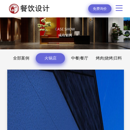
免费询价
全部案例
火锅店
中餐|餐厅
烤肉|烧烤|日料