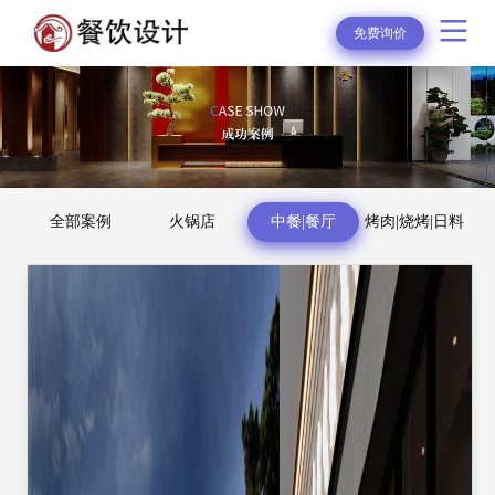
免费询价
全部案例
火锅店
中餐|餐厅
烤肉|烧烤|日料