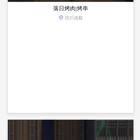
落日烤肉|烤串
四川成都